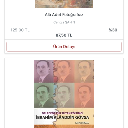
Altı Adet Fotoğrafsız
Cengiz ŞAHİN
125,00 TL
%30
87,50 TL
Ürün Detayı