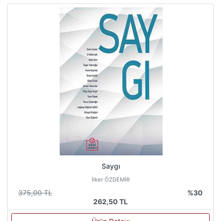
Saygı
İlker ÖZDEMİR
375,00 TL
%30
262,50 TL