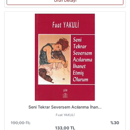
Ürün Detayı
Seni Tekrar Seversem Acılarıma İhan...
Fuat YAKULİ
190,00 TL
%30
133,00 TL