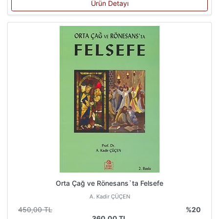
Ürün Detayı
Orta Çağ ve Rönesans`ta Felsefe
A. Kadir ÇÜÇEN
450,00 TL
%20
360,00 TL