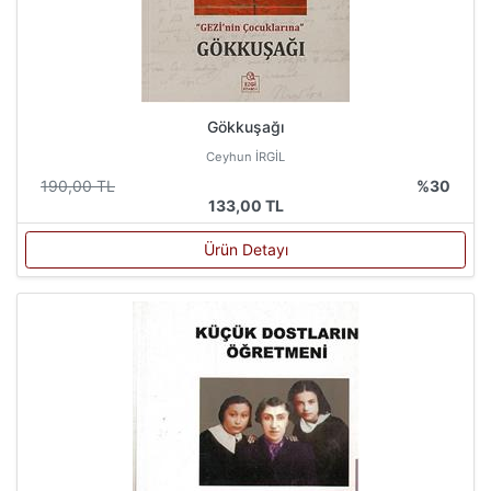
Gökkuşağı
Ceyhun İRGİL
190,00 TL
%30
133,00 TL
Ürün Detayı