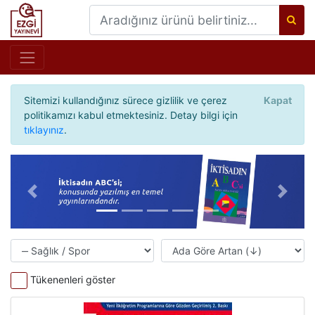
Sitemizi kullandığınız sürece gizlilik ve çerez
Kapat
politikamızı kabul etmektesiniz. Detay bilgi için
tıklayınız
.
Önceki
Sonrak
Tükenenleri göster