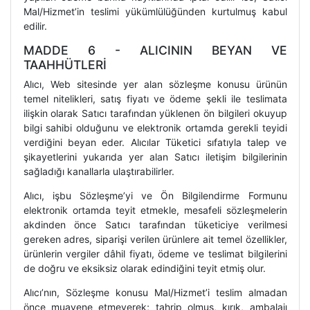
Mal/Hizmet’in teslimi yükümlülüğünden kurtulmuş kabul
edilir.
MADDE 6 - ALICININ BEYAN VE
TAAHHÜTLERİ
Alıcı, Web sitesinde yer alan sözleşme konusu ürünün
temel nitelikleri, satış fiyatı ve ödeme şekli ile teslimata
ilişkin olarak Satıcı tarafından yüklenen ön bilgileri okuyup
bilgi sahibi olduğunu ve elektronik ortamda gerekli teyidi
verdiğini beyan eder. Alıcılar Tüketici sıfatıyla talep ve
şikayetlerini yukarıda yer alan Satıcı iletişim bilgilerinin
sağladığı kanallarla ulaştırabilirler.
Alıcı, işbu Sözleşme’yi ve Ön Bilgilendirme Formunu
elektronik ortamda teyit etmekle, mesafeli sözleşmelerin
akdinden önce Satıcı tarafından tüketiciye verilmesi
gereken adres, siparişi verilen ürünlere ait temel özellikler,
ürünlerin vergiler dâhil fiyatı, ödeme ve teslimat bilgilerini
de doğru ve eksiksiz olarak edindiğini teyit etmiş olur.
Alıcı’nın, Sözleşme konusu Mal/Hizmet’i teslim almadan
önce muayene etmeyerek; tahrip olmuş, kırık, ambalajı