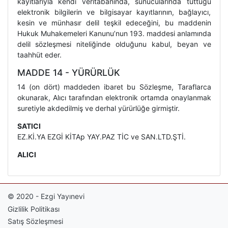
kayıtlarıyla kendi veritabanında, sunucularında tuttuğu
elektronik bilgilerin ve bilgisayar kayıtlarının, bağlayıcı,
kesin ve münhasır delil teşkil edeceğini, bu maddenin
Hukuk Muhakemeleri Kanunu’nun 193. maddesi anlamında
delil sözleşmesi niteliğinde olduğunu kabul, beyan ve
taahhüt eder.
MADDE 14 - YÜRÜRLÜK
14 (on dört) maddeden ibaret bu Sözleşme, Taraflarca
okunarak, Alıcı tarafından elektronik ortamda onaylanmak
suretiyle akdedilmiş ve derhal yürürlüğe girmiştir.
SATICI
EZ.Kİ.YA EZGİ KİTAp YAY.PAZ TİC ve SAN.LTD.ŞTİ.
ALICI
© 2020 - Ezgi Yayınevi
Gizlilik Politikası
Satış Sözleşmesi