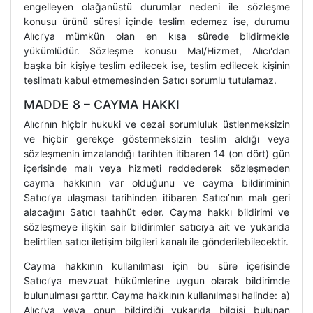
engelleyen olağanüstü durumlar nedeni ile sözleşme
konusu ürünü süresi içinde teslim edemez ise, durumu
Alıcı’ya mümkün olan en kısa sürede bildirmekle
yükümlüdür. Sözleşme konusu Mal/Hizmet, Alıcı'dan
başka bir kişiye teslim edilecek ise, teslim edilecek kişinin
teslimatı kabul etmemesinden Satıcı sorumlu tutulamaz.
MADDE 8 – CAYMA HAKKI
Alıcı’nın hiçbir hukuki ve cezai sorumluluk üstlenmeksizin
ve hiçbir gerekçe göstermeksizin teslim aldığı veya
sözleşmenin imzalandığı tarihten itibaren 14 (on dört) gün
içerisinde malı veya hizmeti reddederek sözleşmeden
cayma hakkının var olduğunu ve cayma bildiriminin
Satıcı’ya ulaşması tarihinden itibaren Satıcı’nın malı geri
alacağını Satıcı taahhüt eder. Cayma hakkı bildirimi ve
sözleşmeye ilişkin sair bildirimler satıcıya ait ve yukarıda
belirtilen satıcı iletişim bilgileri kanalı ile gönderilebilecektir.
Cayma hakkının kullanılması için bu süre içerisinde
Satıcı’ya mevzuat hükümlerine uygun olarak bildirimde
bulunulması şarttır. Cayma hakkının kullanılması halinde: a)
Alıcı’ya veya onun bildirdiği yukarıda bilgisi bulunan