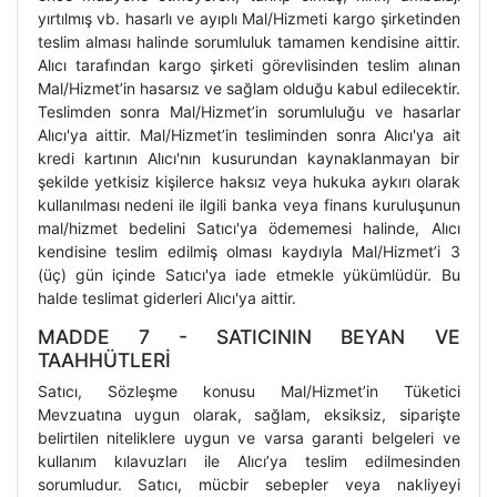
yırtılmış vb. hasarlı ve ayıplı Mal/Hizmeti kargo şirketinden
teslim alması halinde sorumluluk tamamen kendisine aittir.
Alıcı tarafından kargo şirketi görevlisinden teslim alınan
Mal/Hizmet’in hasarsız ve sağlam olduğu kabul edilecektir.
Teslimden sonra Mal/Hizmet’in sorumluluğu ve hasarlar
Alıcı'ya aittir. Mal/Hizmet’in tesliminden sonra Alıcı'ya ait
kredi kartının Alıcı'nın kusurundan kaynaklanmayan bir
şekilde yetkisiz kişilerce haksız veya hukuka aykırı olarak
kullanılması nedeni ile ilgili banka veya finans kuruluşunun
mal/hizmet bedelini Satıcı'ya ödememesi halinde, Alıcı
kendisine teslim edilmiş olması kaydıyla Mal/Hizmet’i 3
(üç) gün içinde Satıcı'ya iade etmekle yükümlüdür. Bu
halde teslimat giderleri Alıcı'ya aittir.
MADDE 7 - SATICININ BEYAN VE
TAAHHÜTLERİ
Satıcı, Sözleşme konusu Mal/Hizmet’in Tüketici
Mevzuatına uygun olarak, sağlam, eksiksiz, siparişte
belirtilen niteliklere uygun ve varsa garanti belgeleri ve
kullanım kılavuzları ile Alıcı’ya teslim edilmesinden
sorumludur. Satıcı, mücbir sebepler veya nakliyeyi