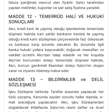
fatura içeriğinde mevcut olan fiyattır. Satıcı tarafından
yapılan indirimler, kuponlar ve sair satış fiyatına yansıtılır.
MADDE 12 - TEMERRÜD HALİ VE HUKUKİ
SONUÇLARI
Alıcı, kredi kartı ile yapmış olduğu işlemlerinde temerrüde
düşmesi halinde kart sahibi bankanın kendisi ile yapmış
olduğu kredi kartı sözleşmesi çerçevesinde faiz ödeyecek
ve bankaya karşı sorumlu olacaktır. Bu durumda ilgili
banka hukuki yollara başvurabilir; doğacak masrafları ve
vekâlet ücretini Alıcı'dan talep edebilir ve her koşulda
Alıcı'nın borcundan dolayı temerrüde düşmesi halinde,
Alıcı, borcun gecikmeli ifasından dolayı Satıcı'nın oluşan
zarar ve ziyanını ödemeyi kabul eder.
MADDE 13 – BİLDİRİMLER ve DELİL
SÖZLEŞMESİ
İşbu Sözleşme tahtında Taraflar arasında yapılacak her
türlü yazışma, Kanunda sayılan zorunlu haller dışında, e-
mail aracılığıyla yapılacaktır. Alıcı, işbu Sözleşme’den
doğabilecek ihtilaflarda Satıcı’nın resmi defter ve ticari