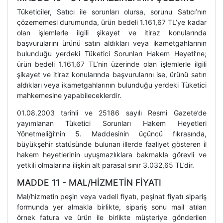
Tüketiciler, Satıcı ile sorunları olursa, sorunu Satıcı’nın
çözememesi durumunda, ürün bedeli 1.161,67 TL’ye kadar
olan işlemlerle ilgili şikayet ve itiraz konularında
başvurularını ürünü satın aldıkları veya ikametgahlarının
bulunduğu yerdeki Tüketici Sorunları Hakem Heyeti’ne;
ürün bedeli 1.161,67 TL’nin üzerinde olan işlemlerle ilgili
şikayet ve itiraz konularında başvurularını ise, ürünü satın
aldıkları veya ikametgahlarının bulunduğu yerdeki Tüketici
mahkemesine yapabileceklerdir.
01.08.2003 tarihli ve 25186 sayılı Resmi Gazete’de
yayımlanan Tüketici Sorunları Hakem Heyetleri
Yönetmeliği’nin 5. Maddesinin üçüncü fıkrasında,
büyükşehir statüsünde bulunan illerde faaliyet gösteren il
hakem heyetlerinin uyuşmazlıklara bakmakla görevli ve
yetkili olmalarına ilişkin alt parasal sınır 3.032,65 TL’dir.
MADDE 11 - MAL/HİZMETİN FİYATI
Mal/hizmetin peşin veya vadeli fiyatı, peşinat fiyatı sipariş
formunda yer almakla birlikte, sipariş sonu mail atılan
örnek fatura ve ürün ile birlikte müşteriye gönderilen