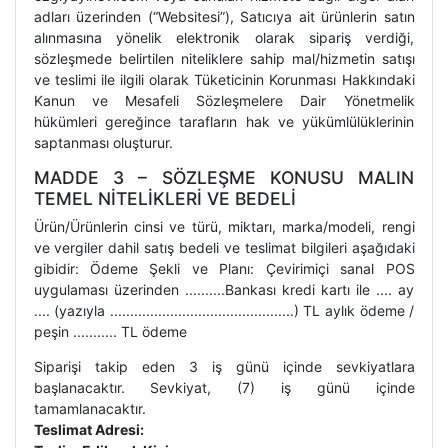
adları üzerinden (“Websitesi”), Satıcıya ait ürünlerin satın
alınmasına yönelik elektronik olarak sipariş verdiği,
sözleşmede belirtilen niteliklere sahip mal/hizmetin satışı
ve teslimi ile ilgili olarak Tüketicinin Korunması Hakkındaki
Kanun ve Mesafeli Sözleşmelere Dair Yönetmelik
hükümleri gereğince tarafların hak ve yükümlülüklerinin
saptanması oluşturur.
MADDE 3 – SÖZLEŞME KONUSU MALIN
TEMEL NİTELİKLERİ VE BEDELİ
Ürün/Ürünlerin cinsi ve türü, miktarı, marka/modeli, rengi
ve vergiler dahil satış bedeli ve teslimat bilgileri aşağıdaki
gibidir: Ödeme Şekli ve Planı: Çevirimiçi sanal POS
uygulaması üzerinden ..........Bankası kredi kartı ile .... ay
.... (yazıyla ..............................................) TL aylık ödeme /
peşin ........... TL ödeme
Siparişi takip eden 3 iş günü içinde sevkiyatlara
başlanacaktır. Sevkiyat, (7) iş günü içinde
tamamlanacaktır.
Teslimat Adresi: