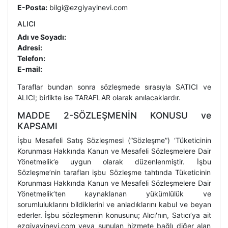
E-Posta:
bilgi@ezgiyayinevi.com
ALICI
Adı ve Soyadı:
Adresi:
Telefon:
E-mail:
Taraflar bundan sonra sözleşmede sırasıyla SATICI ve
ALICI; birlikte ise TARAFLAR olarak anılacaklardır.
MADDE 2-SÖZLEŞMENİN KONUSU ve
KAPSAMI
İşbu Mesafeli Satış Sözleşmesi (“Sözleşme”) ‘Tüketicinin
Korunması Hakkında Kanun ve Mesafeli Sözleşmelere Dair
Yönetmelik’e uygun olarak düzenlenmiştir. İşbu
Sözleşme’nin tarafları işbu Sözleşme tahtında Tüketicinin
Korunması Hakkında Kanun ve Mesafeli Sözleşmelere Dair
Yönetmelik’ten kaynaklanan yükümlülük ve
sorumluluklarını bildiklerini ve anladıklarını kabul ve beyan
ederler. İşbu sözleşmenin konusunu; Alıcı'nın, Satıcı’ya ait
ezgiyayinevi.com veya sunulan hizmete bağlı diğer alan