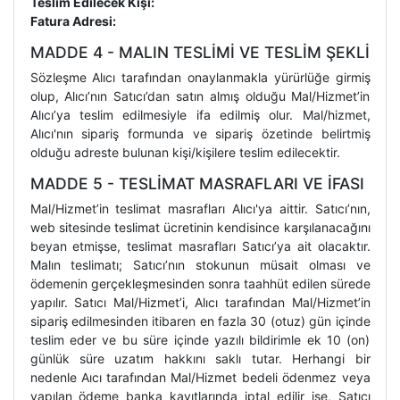
Teslim Edilecek Kişi:
Fatura Adresi:
MADDE 4 - MALIN TESLİMİ VE TESLİM ŞEKLİ
Sözleşme Alıcı tarafından onaylanmakla yürürlüğe girmiş
olup, Alıcı’nın Satıcı’dan satın almış olduğu Mal/Hizmet’in
Alıcı’ya teslim edilmesiyle ifa edilmiş olur. Mal/hizmet,
Alıcı'nın sipariş formunda ve sipariş özetinde belirtmiş
olduğu adreste bulunan kişi/kişilere teslim edilecektir.
MADDE 5 - TESLİMAT MASRAFLARI VE İFASI
Mal/Hizmet’in teslimat masrafları Alıcı'ya aittir. Satıcı’nın,
web sitesinde teslimat ücretinin kendisince karşılanacağını
beyan etmişse, teslimat masrafları Satıcı’ya ait olacaktır.
Malın teslimatı; Satıcı’nın stokunun müsait olması ve
ödemenin gerçekleşmesinden sonra taahhüt edilen sürede
yapılır. Satıcı Mal/Hizmet’i, Alıcı tarafından Mal/Hizmet’in
sipariş edilmesinden itibaren en fazla 30 (otuz) gün içinde
teslim eder ve bu süre içinde yazılı bildirimle ek 10 (on)
günlük süre uzatım hakkını saklı tutar. Herhangi bir
nedenle Aıcı tarafından Mal/Hizmet bedeli ödenmez veya
yapılan ödeme banka kayıtlarında iptal edilir ise, Satıcı