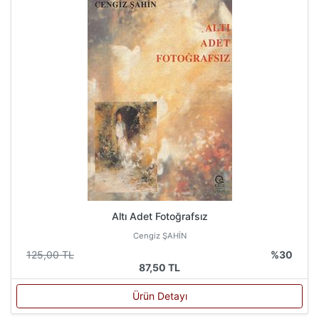
Altı Adet Fotoğrafsız
Cengiz ŞAHİN
125,00 TL
%30
87,50 TL
Ürün Detayı