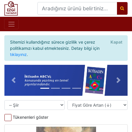
Sitemizi kullandığınız sürece gizlilik ve çerez
Kapat
politikamızı kabul etmektesiniz. Detay bilgi için
tıklayınız
.
Önceki
Sonrak
Tükenenleri göster