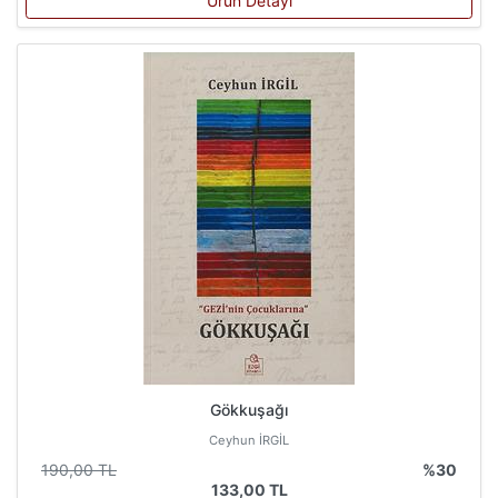
Ürün Detayı
Gökkuşağı
Ceyhun İRGİL
190,00 TL
%30
133,00 TL