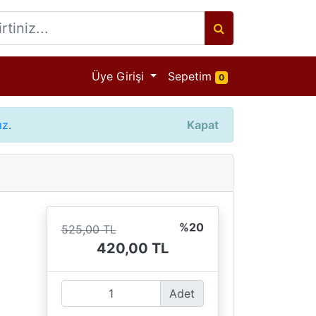
Ürün adeti
Üye Girişi
Sepetim
0
ız
.
Kapat
%20
525,00 TL
420,00 TL
Adet