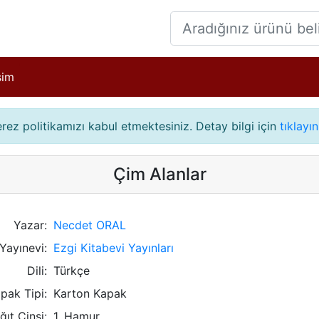
işim
çerez politikamızı kabul etmektesiniz. Detay bilgi için
tıklayın
Çim Alanlar
Yazar:
Necdet ORAL
Yayınevi:
Ezgi Kitabevi Yayınları
Dili:
Türkçe
pak Tipi:
Karton Kapak
ğıt Cinsi:
1. Hamur