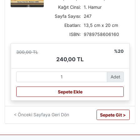
Kağıt Cinsi:
1. Hamur
Sayfa Sayısı:
247
Ebatları:
13,5 cm x 20 cm
ISBN:
9789758606160
%20
300,00 TL
240,00 TL
Adet
Sepete Ekle
< Önceki Sayfaya Geri Dön
Sepete Git >