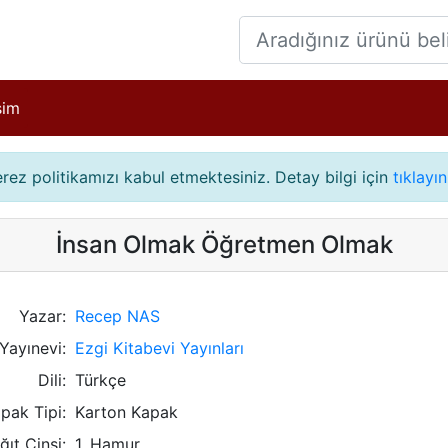
işim
çerez politikamızı kabul etmektesiniz. Detay bilgi için
tıklayın
İnsan Olmak Öğretmen Olmak
Yazar:
Recep NAS
Yayınevi:
Ezgi Kitabevi Yayınları
Dili:
Türkçe
pak Tipi:
Karton Kapak
ğıt Cinsi:
1. Hamur