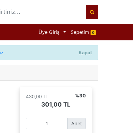
Ürün adeti
Üye Girişi
Sepetim
0
ız
.
Kapat
%30
430,00 TL
301,00 TL
Adet