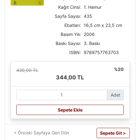
Kağıt Cinsi:
1. Hamur
Sayfa Sayısı:
435
Ebatları:
16,5 cm x 23,5 cm
Basım Yılı:
2006
Baskı Sayısı:
3. Baskı
ISBN:
9789757763703
%20
430,00 TL
344,00 TL
Adet
Sepete Ekle
< Önceki Sayfaya Geri Dön
Sepete Git >