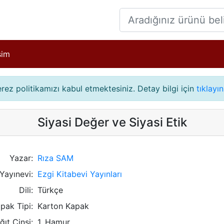
işim
çerez politikamızı kabul etmektesiniz. Detay bilgi için
tıklayın
Siyasi Değer ve Siyasi Etik
Yazar:
Rıza SAM
Yayınevi:
Ezgi Kitabevi Yayınları
Dili:
Türkçe
pak Tipi:
Karton Kapak
ğıt Cinsi:
1. Hamur