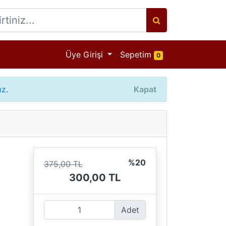
Ürün adeti
Üye Girişi
Sepetim
0
ız
.
Kapat
%20
375,00 TL
300,00 TL
Adet