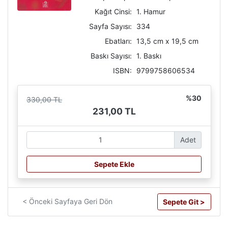
Kağıt Cinsi:
1. Hamur
Sayfa Sayısı:
334
Ebatları:
13,5 cm x 19,5 cm
Baskı Sayısı:
1. Baskı
ISBN:
9799758606534
%30
330,00 TL
231,00 TL
Adet
Sepete Ekle
< Önceki Sayfaya Geri Dön
Sepete Git >