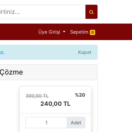
Ürün adeti
Üye Girişi
Sepetim
0
ız
.
Kapat
a Çözme
%20
300,00 TL
240,00 TL
Adet