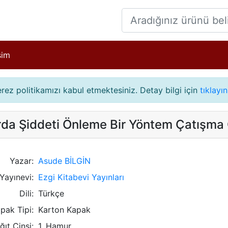
işim
çerez politikamızı kabul etmektesiniz. Detay bilgi için
tıklayın
rda Şiddeti Önleme Bir Yöntem Çatışm
Yazar:
Asude BİLGİN
Yayınevi:
Ezgi Kitabevi Yayınları
Dili:
Türkçe
pak Tipi:
Karton Kapak
ğıt Cinsi:
1. Hamur