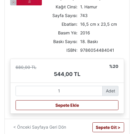
Kağıt Cinsi:
1. Hamur
Sayfa Sayısı:
743
Ebatları:
16,5 cm x 23,5 cm
Basım Yılı:
2016
Baskı Sayısı:
18. Baskı
ISBN:
9786054484041
%20
680,00 TL
544,00 TL
Adet
Sepete Ekle
< Önceki Sayfaya Geri Dön
Sepete Git >