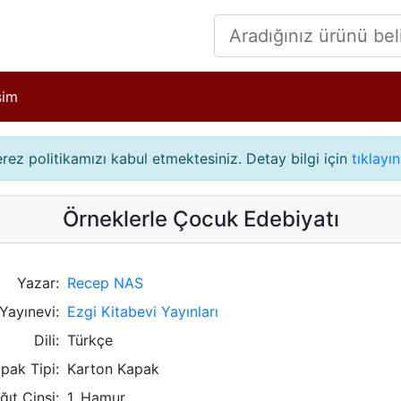
işim
çerez politikamızı kabul etmektesiniz. Detay bilgi için
tıklayın
Örneklerle Çocuk Edebiyatı
Yazar:
Recep NAS
Yayınevi:
Ezgi Kitabevi Yayınları
Dili:
Türkçe
pak Tipi:
Karton Kapak
ğıt Cinsi:
1. Hamur