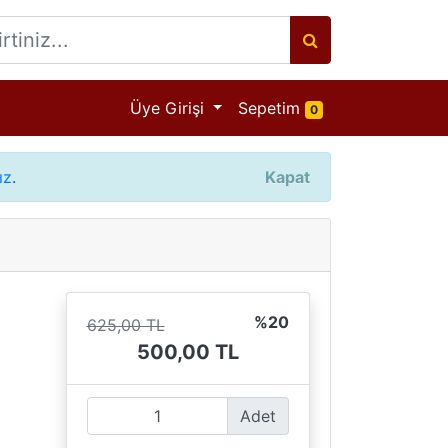
Ürün adeti
Üye Girişi
Sepetim
0
ız
.
Kapat
%20
625,00 TL
500,00 TL
Adet