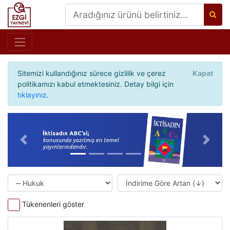
Sitemizi kullandığınız sürece gizlilik ve çerez
Kapat
politikamızı kabul etmektesiniz. Detay bilgi için
tıklayınız
.
Önceki
Sonrak
Tükenenleri göster