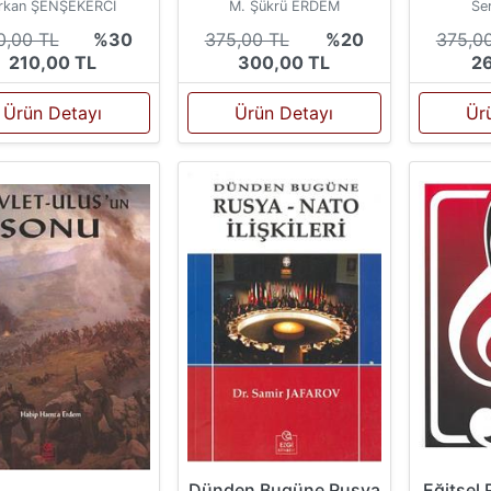
rkan ŞENŞEKERCİ
M. Şükrü ERDEM
Se
0,00 TL
%30
375,00 TL
%20
375,0
210,00 TL
300,00 TL
26
Ürün Detayı
Ürün Detayı
Ür
Eğitsel 
Dünden Bugüne Rusya