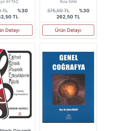
rpil AYTAÇ
Rıza SAM
0 TL
%30
375,00 TL
%30
2,50 TL
262,50 TL
ün Detayı
Ürün Detayı
Ritmik Dinamik