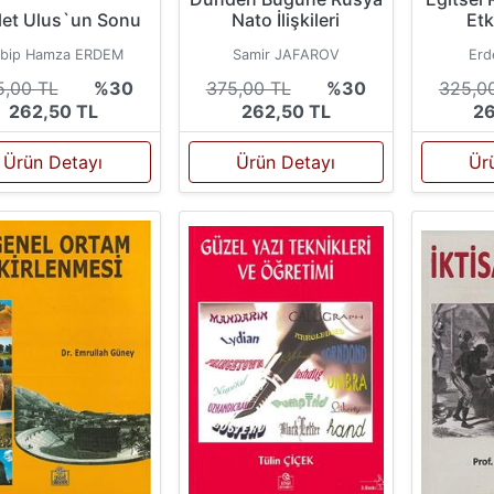
Etk
let Ulus`un Sonu
Nato İlişkileri
Erd
bip Hamza ERDEM
Samir JAFAROV
325,0
5,00 TL
%30
375,00 TL
%30
26
262,50 TL
262,50 TL
Ür
Ürün Detayı
Ürün Detayı