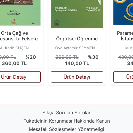
Orta Çağ ve
Parame
esans`ta Felsefe
Örgütsel Öğrenme
İstati
A. Kadir ÇÜÇEN
Oya Aytemiz SEYMEN...
Mus
0,00 TL
%20
200,00 TL
%30
430,0
360,00 TL
140,00 TL
34
Ürün Detayı
Ürün Detayı
Ür
Sıkça Sorulan Sorular
Tüketicinin Korunması Hakkında Kanun
Mesafeli Sözleşmeler Yönetmeliği