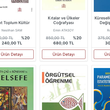
Kıtalar ve Ülkeler
Küresel
Coğrafyası
t Toplum Kültür
Değiş
Emin ATASOY
Neslihan SAM
R
850,00 TL
%20
0,00 TL
%20
375,0
680,00 TL
240,00 TL
30
Ürün Detayı
Ürün Detayı
Ür