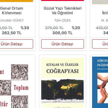
Güzel Yazı Teknikleri
Genel Ortam
Ve Öğretimi
Kirlenmesi
İkt
Tülin ÇİÇEK
Emrullah GÜNEY
M. İ
375,00 TL
%20
5,00 TL
%30
430,0
300,00 TL
262,50 TL
34
Ürün Detayı
Ürün Detayı
Ür