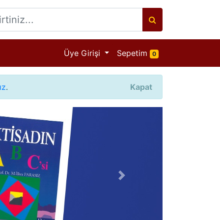
Ürün adeti
Üye Girişi
Sepetim
0
ız
.
Kapat
Sonraki