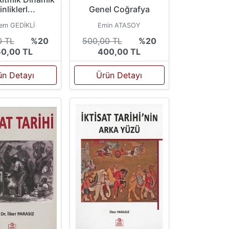
inliklerl...
Genel Coğrafya
em GEDİKLİ
Emin ATASOY
0 TL
%20
500,00 TL
%20
0,00 TL
400,00 TL
ün Detayı
Ürün Detayı