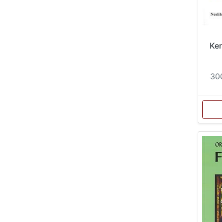
Ken
30