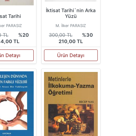
İktisat Tarihi`nin Arka
isat Tarihi
Yüzü
lker PARASIZ
M. İlker PARASIZ
0 TL
%20
300,00 TL
%30
4,00 TL
210,00 TL
ün Detayı
Ürün Detayı