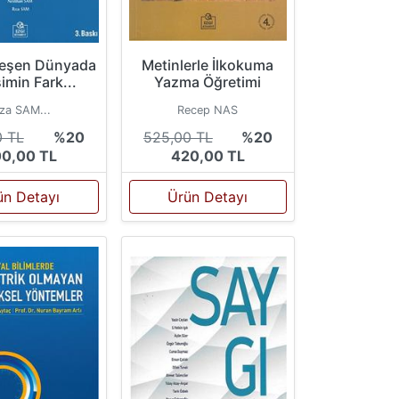
leşen Dünyada
Metinlerle İlkokuma
imin Fark...
Yazma Öğretimi
ıza SAM...
Recep NAS
0 TL
%20
525,00 TL
%20
0,00 TL
420,00 TL
ün Detayı
Ürün Detayı