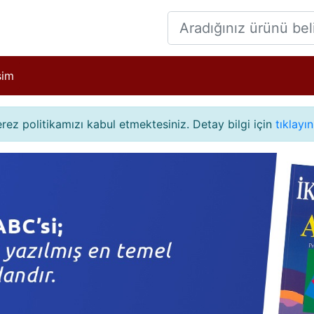
işim
çerez politikamızı kabul etmektesiniz. Detay bilgi için
tıklayın