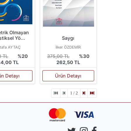
trik Olmayan
stiksel Yö...
Saygı
tafa AYTAÇ
İlker ÖZDEMİR
0 TL
%20
375,00 TL
%30
4,00 TL
262,50 TL
ün Detayı
Ürün Detayı
1 / 2