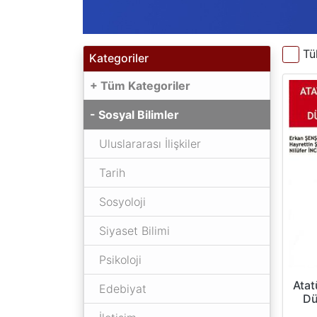
Tü
Kategoriler
+ Tüm Kategoriler
- Sosyal Bilimler
Uluslararası İlişkiler
Tarih
Sosyoloji
Siyaset Bilimi
Psikoloji
Atat
Edebiyat
Dü