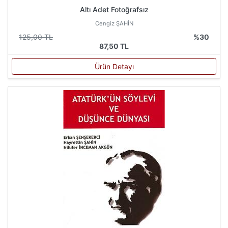
Altı Adet Fotoğrafsız
Cengiz ŞAHİN
125,00 TL
%30
87,50 TL
Ürün Detayı