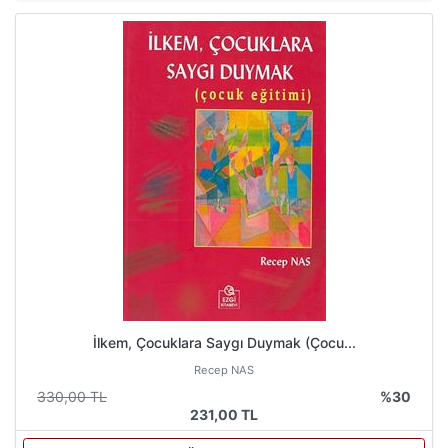
İlkem, Çocuklara Saygı Duymak (Çocu...
Recep NAS
330,00 TL
%30
231,00 TL