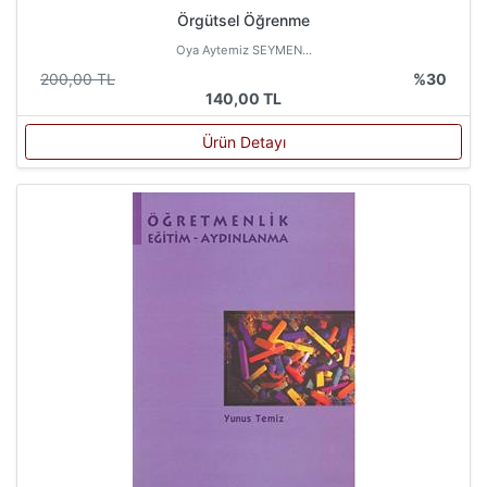
Örgütsel Öğrenme
Oya Aytemiz SEYMEN...
200,00 TL
%30
140,00 TL
Ürün Detayı