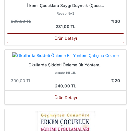
İlkem, Çocuklara Saygı Duymak (Çocu...
Recep NAS
330,00 TL
%30
231,00 TL
Ürün Detayı
Okullarda Şiddeti Önleme Bir Yöntem...
Asude BİLGİN
300,00 TL
%20
240,00 TL
Ürün Detayı