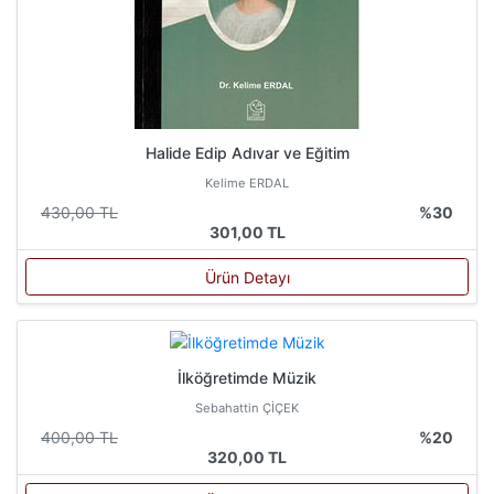
Halide Edip Adıvar ve Eğitim
Kelime ERDAL
430,00 TL
%30
301,00 TL
Ürün Detayı
İlköğretimde Müzik
Sebahattin ÇİÇEK
400,00 TL
%20
320,00 TL