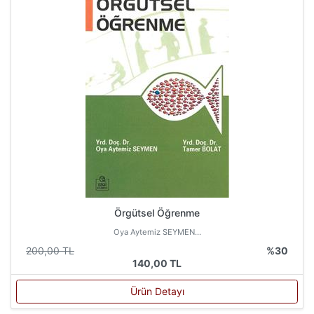
Örgütsel Öğrenme
Oya Aytemiz SEYMEN...
200,00 TL
%30
140,00 TL
Ürün Detayı